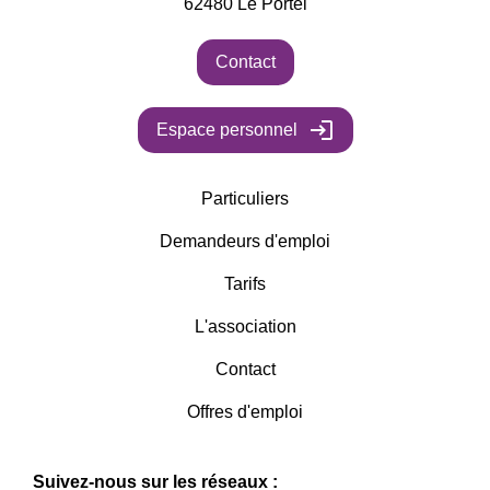
62480
Le Portel
Contact
login
Espace personnel
Particuliers
Demandeurs d'emploi
Tarifs
L'association
Contact
Offres d'emploi
Suivez-nous sur les réseaux :